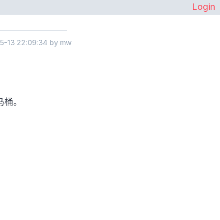
Login
5-13 22:09:34
by mw
马桶。